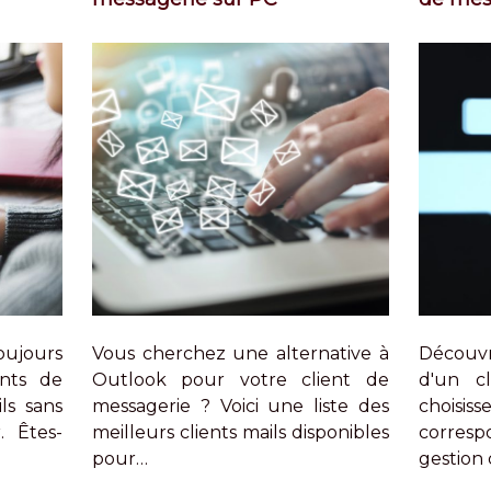
oujours
Vous cherchez une alternative à
Découv
ents de
Outlook pour votre client de
d'un c
ls sans
messagerie ? Voici une liste des
choisi
. Êtes-
meilleurs clients mails disponibles
corres
pour…
gestion