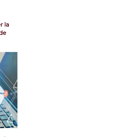
r la
 de