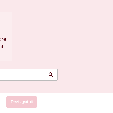
tre
il
t
Devis gratuit