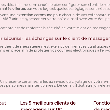
 possible, il est recommandé de bien configurer son client de mes
nalités offertes
par votre logiciel, quelques réglages sont nécessa
 ayant une
extension commune
pour chacun de vos collaborateurs
t IMAP
afin de synchroniser votre boîte e-mail avec votre équipe 
ortante est de renforcer la sécurité de votre client de messager
r sécuriser les échanges sur le client de messager
re client de messagerie n’est exempt de menaces ou attaques ex
is en place afin de protéger vos courriers électroniques à l’env
il présente certaines failles au niveau du cryptage de votre e-m
 des personnes malintentionnées. De ce fait, il doit être jumelé a
out
Les 5 meilleurs clients de
Fonctio
messagerie sur PC
de mess